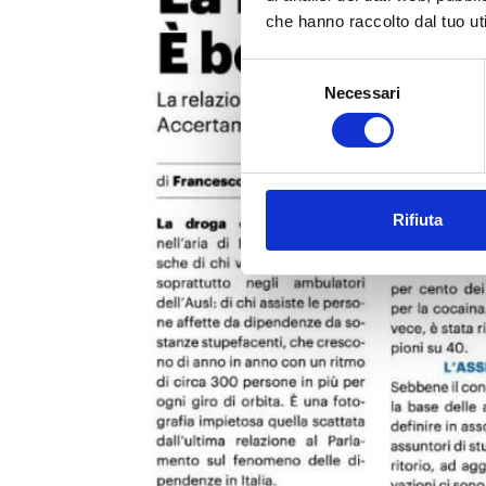
che hanno raccolto dal tuo uti
Selezione
Necessari
del
consenso
Rifiuta