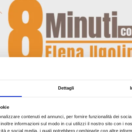
Dettagli
ookie
ga: è davvero la città che vogliam
nalizzare contenuti ed annunci, per fornire funzionalità dei socia
inoltre informazioni sul modo in cui utilizzi il nostro sito con i n
icità e social media, i quali potrebbero combinarle con altre inform