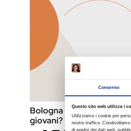
Consenso
Questo sito web utilizza i c
Bologna Capitale della dro
Utilizziamo i cookie per perso
giovani?
nostro traffico. Condividiamo 
di analisi dei dati web, pubbl