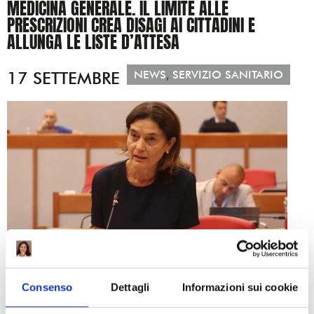
MEDICINA GENERALE. IL LIMITE ALLE
PRESCRIZIONI CREA DISAGI AI CITTADINI E
ALLUNGA LE LISTE D’ATTESA
,
17 SETTEMBRE
NEWS
SERVIZIO SANITARIO
In Emilia-Romagna è entrata in vigore una norma che limita
la possibilità dei Medici di Medicina Generale di prescrivere
Consenso
Dettagli
Informazioni sui cookie
alcuni esami diagnostici di uso comune
, ora riservati agli
specialisti.