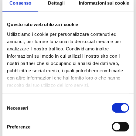
GIORNATA DELLA MEMORIA, VISITA AL MUSEO
Consenso
Dettagli
Informazioni sui cookie
EBRAICO
Questo sito web utilizza i cookie
27 GENNAIO
NEWS
Utilizziamo i cookie per personalizzare contenuti ed
annunci, per fornire funzionalità dei social media e per
analizzare il nostro traffico. Condividiamo inoltre
informazioni sul modo in cui utilizzi il nostro sito con i
nostri partner che si occupano di analisi dei dati web,
pubblicità e social media, i quali potrebbero combinarle
con altre informazioni che hai fornito loro o che hanno
raccolto dal tuo utilizzo dei loro servizi.
Selezione
Il 27 gennaio, Giorno della Memoria, il direttore del Museo
Necessari
del
ebraico di Bologna, Ivan Orsini, mi ha illustrato la mostra
consenso
“Oltre il confine del Reich. L’ombra del Nazismo e i fantasmi
dell’antisemitismo in Medio Oriente”, che sarà visitabile
Preferenze
entro il 30 marzo nei locali del Museo ebraico di Bologna.