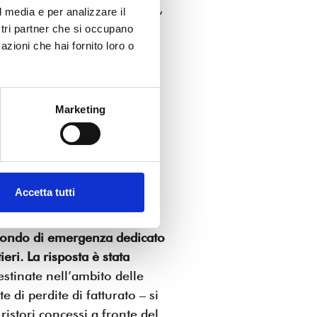
li di fatturato o, addirittura,
l media e per analizzare il
 l’impossibilità da parte
ostri partner che si occupano
ommerciale.
azioni che hai fornito loro o
 facile per la tenuta del
ne condotta dall’Ufficio
, secondo la quale le
Marketing
2 al 2024 hanno registrato
evidenziando un calo del
ltro in calo di 22 unità
arecchiature informatiche e
Accetta tutti
timo anno di 31 unità
.
le
, che della questione
n fondo di emergenza dedicato
ieri. La risposta è stata
estinate nell’ambito delle
 di perdite di fatturato – si
ristori concessi a fronte del