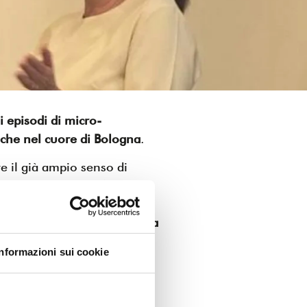
i episodi di micro-
anche nel cuore di Bologna
.
e il già ampio senso di
elle ore notturne.
A finire
ono i cantieri che ormai
dere estremamente difficile la
Informazioni sui cookie
sercizi commerciali, favoriti
realizzazione dei lavori
e già precaria determinata