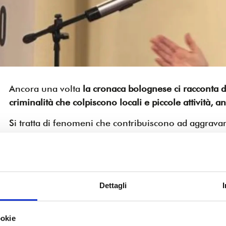
Ancora una volta
la cronaca bolognese ci racconta d
criminalità che colpiscono locali e piccole attività, 
Si tratta di fenomeni che contribuiscono ad aggravar
insicurezza che accompagna i cittadini, soprattutto n
sotto la lente di ingrandimento, ancora una volta, s
caratterizzano il volto della città continuando a ren
mobilità dei cittadini
.
Dettagli
Quello degli atti vandalici e dei furti a danno degli e
dall’isolamento garantito dalle strutture adibite alla 
provvisori, è un ulteriore aggravio di una situazion
ookie