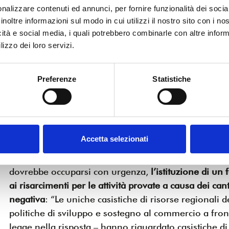
dalla disposizione dei cantieri
, che provoca drastici ca
nalizzare contenuti ed annunci, per fornire funzionalità dei socia
la chiusura delle attività per la difficoltà quando non
inoltre informazioni sul modo in cui utilizzi il nostro sito con i n
dell’utenza di raggiungere fisicamente l’esercizio c
icità e social media, i quali potrebbero combinarle con altre inform
lizzo dei loro servizi.
Questa situazione va ad aggravare un quadro già non
nostro tessuto commerciale, come rivela l’elaborazio
Studi di Confcommercio Emilia-Romagna e nazionale
Preferenze
Statistiche
imprese afferenti al commercio al dettaglio dal 201
un saldo passivo di 3803 unità (da 17299 a 13496) 
22%, al quale si sottraggono le farmacie (+84), pera
nell’ultimo anno, e gli esercizi specializzati in app
Accetta selezionati
telecomunicazioni (+49), anche loro in calo nell’ul
Oltre un mese fa ho domandato alla Giunta regiona
dovrebbe occuparsi con urgenza,
l’istituzione di u
ai risarcimenti per le attività provate a causa dei cant
negativa
: “Le uniche casistiche di risorse regionali d
politiche di sviluppo e sostegno al commercio a fronte
legge nella risposta – hanno riguardato casistiche di 