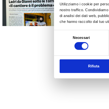
Utilizziamo i cookie per perso
nostro traffico. Condividiamo 
di analisi dei dati web, pubbl
che hanno raccolto dal tuo uti
Selezione
Necessari
del
consenso
Rifiuta