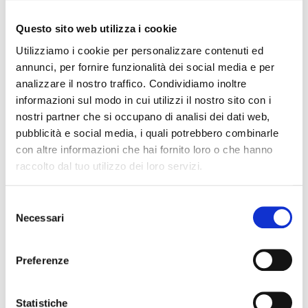
Questo sito web utilizza i cookie
Oggi, a un giorno di distanza dalla Giornata Mondiale
contro l’AIDS, è emersa una contraddizione
Utilizziamo i cookie per personalizzare contenuti ed
sconcertante tra le notizie riportate sulla stampa e
annunci, per fornire funzionalità dei social media e per
quanto ascoltato poche ore dopo in Commissione
analizzare il nostro traffico. Condividiamo inoltre
Salute.
informazioni sul modo in cui utilizzi il nostro sito con i
nostri partner che si occupano di analisi dei dati web,
Uso politico del sito dell’AUSL
pubblicità e social media, i quali potrebbero combinarle
di Bologna: presentato atto
con altre informazioni che hai fornito loro o che hanno
raccolto dal tuo utilizzo dei loro servizi.
ispettivo in Regione
Selezione
Necessari
del
consenso
Preferenze
Statistiche