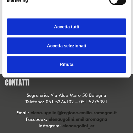
Marketing
4c5e35ac850c.html
Trovate un breve estratto anche sulla pagina Instagram a
questo link
https://www.instagram.com/reel/DCKRUZ6NO4m/?
Accetta tutti
utm_source=ig_web_copy_link&igsh=MzRlODBiNWFlZA==
Accetta selezionati
TORNA ALLE NEWS
Rifiuta
CONTATTI
Segreteria: Via Aldo Moro 50 Bologna
Telefono: 051.5274102 – 051.5275391
Email:
elena.ugolini@regione.emilia-romagna.it
Facebook:
elenaugolini.emiliaromagna
Instagram:
elenaugolini_er