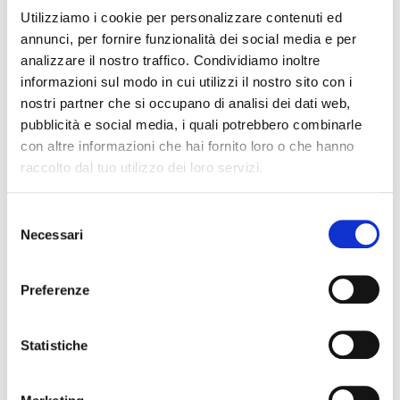
INTERVENTO A “PORTA A PORTA”
Utilizziamo i cookie per personalizzare contenuti ed
annunci, per fornire funzionalità dei social media e per
16 NOVEMBRE
RASSEGNA
analizzare il nostro traffico. Condividiamo inoltre
informazioni sul modo in cui utilizzi il nostro sito con i
nostri partner che si occupano di analisi dei dati web,
pubblicità e social media, i quali potrebbero combinarle
con altre informazioni che hai fornito loro o che hanno
raccolto dal tuo utilizzo dei loro servizi.
Selezione
Necessari
del
consenso
Preferenze
Mercoledì 6 novembre Elena Ugolini è stata ospite di Bruno
Vespa nella trasmissione Porta a Porta.
Potete trovare l’intervento a questo link, negli ultimi 12
Statistiche
minuti https://www.raiplay.it/video/2024/10/Porta-a-Porta
—Puntata-del-06112024-bce77c19-51ed-4b91-9c6b-