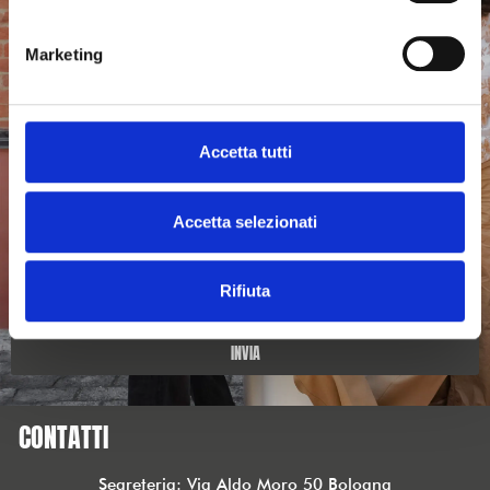
Marketing
Telefono *
Accetta tutti
Indirizzo email *
Accetta selezionati
Sì, voglio entrare in squadra come volontario/a*
Rifiuta
Ho letto e compreso i termini della Privacy Policy*
INVIA
CONTATTI
Segreteria: Via Aldo Moro 50 Bologna