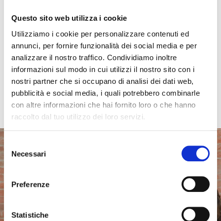
DIVENTA VOLONTARIO
Questo sito web utilizza i cookie
È un onore e una sorpresa vedere già così tante persone
Utilizziamo i cookie per personalizzare contenuti ed
all’opera per sostenere la mia lista civica: in tutte le province
della Regione crescono i comitati, che sono i principali
annunci, per fornire funzionalità dei social media e per
gruppi di lavoro, ma c’è
una rete entusiasta di volontari
che
analizzare il nostro traffico. Condividiamo inoltre
si va formando, e che è
fondamentale per diffondere la
informazioni sul modo in cui utilizzi il nostro sito con i
nostra campagna
di ascolto e di proposte per il futuro
nostri partner che si occupano di analisi dei dati web,
dell’Emilia-Romagna.
Se vuoi farne parte, compila il form
pubblicità e social media, i quali potrebbero combinarle
qui sotto
.
con altre informazioni che hai fornito loro o che hanno
raccolto dal tuo utilizzo dei loro servizi.
ENTRA IN SQUADRA
Selezione
Necessari
del
consenso
Nome e cognome *
Preferenze
Città / provincia *
Statistiche